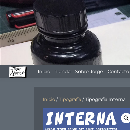
Skip
to
content
Inicio
Tienda
Sobre Jorge
Contacto
Inicio
/
Tipografía
/ Tipografía Interna