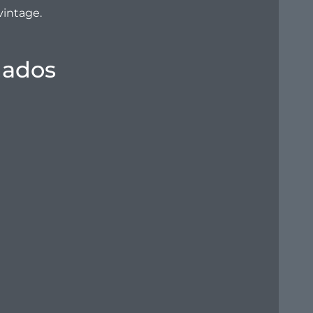
vintage.
nados